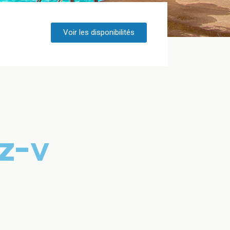
Voir les disponibilités
z
-
v