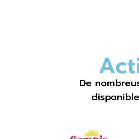
A
c
t
De nombreuse
disponible