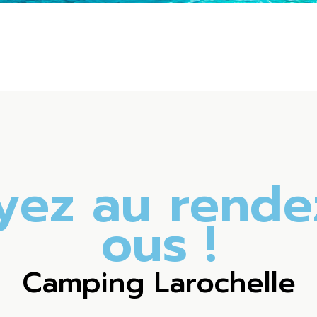
y
e
z
a
u
r
e
n
d
e
o
u
s
!
Camping Larochelle