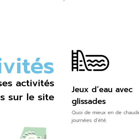
i
v
i
t
é
s
s activités
Jeux d’eau avec
s sur le site
glissades
Quoi de mieux en de chaud
journées d’été.