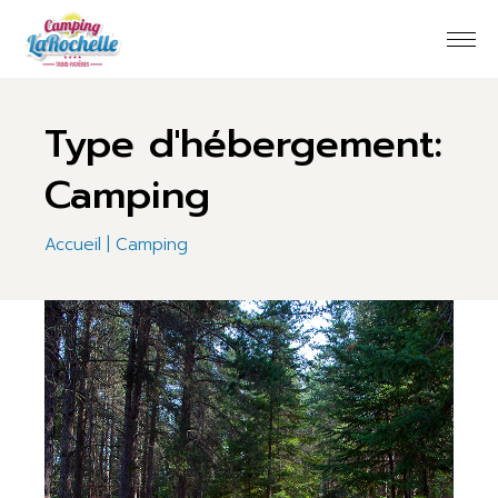
Skip
to
the
content
Type d'hébergement:
Camping
Accueil
Camping